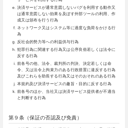
決済サービスが通常意図しないバグを利用する動作又
は通常意図しない効果を及ぼす外部ツールの利用、作
成又は頒布を行う行為
ネットワーク又はシステム等に過度な負荷をかける行
為
反社会的勢力等への利益供与行為
犯罪行為に関連する行為又は公序良俗若しくは法令に
反する行為
前各号の他、法令、裁判所の判決、決定若しくは命
令、又は法令上拘束力のある行政措置に違反する行為
及びこれらを助長する行為又はそのおそれのある行為
本規約及び決済サービスの趣旨・目的に反する行為
前各号のほか、当社又は決済サービス提供者が不適当
と判断する行為
第９条（保証の否認及び免責）